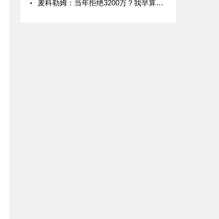
麦科勒姆：当年拒绝3200万？我早算准了能拿更多