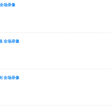
 全场录像
林狼 全场录像
马刺 全场录像