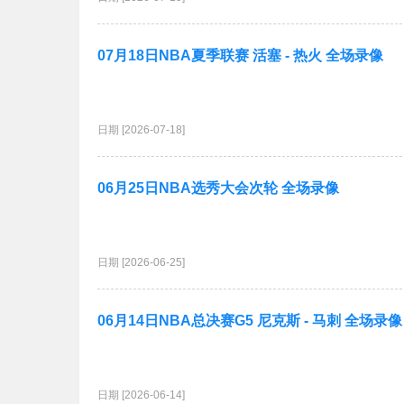
07月18日NBA夏季联赛 活塞 - 热火 全场录像
日期 [2026-07-18]
06月25日NBA选秀大会次轮 全场录像
日期 [2026-06-25]
06月14日NBA总决赛G5 尼克斯 - 马刺 全场录像
日期 [2026-06-14]