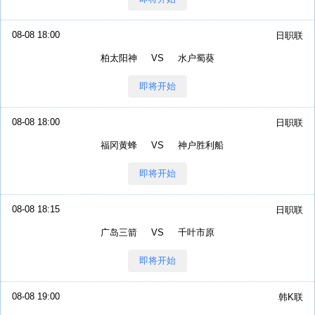
08-08 18:00
日职联
柏太阳神
VS
水户蜀葵
即将开始
08-08 18:00
日职联
福冈黄蜂
VS
神户胜利船
即将开始
08-08 18:15
日职联
广岛三箭
VS
千叶市原
即将开始
08-08 19:00
韩K联