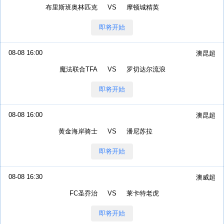
布里斯班奥林匹克
VS
摩顿城精英
即将开始
08-08 16:00
澳昆超
魔法联合TFA
VS
罗切达尔流浪
即将开始
08-08 16:00
澳昆超
黄金海岸骑士
VS
潘尼苏拉
即将开始
08-08 16:30
澳威超
FC圣乔治
VS
莱卡特老虎
即将开始