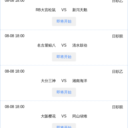
08-08 18:00
日职乙
RB大宫松鼠
VS
新泻天鹅
即将开始
08-08 18:00
日职联
名古屋鲸八
VS
清水鼓动
即将开始
08-08 18:00
日职乙
大分三神
VS
湘南海洋
即将开始
08-08 18:00
日职联
大阪樱花
VS
冈山绿雉
即将开始