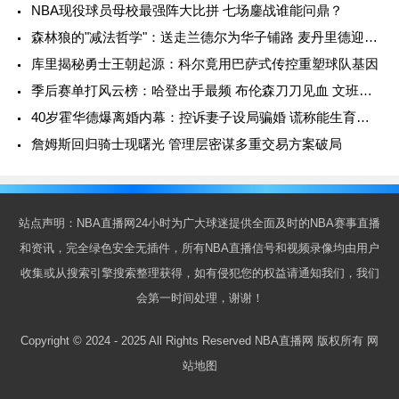
NBA现役球员母校最强阵大比拼 七场鏖战谁能问鼎？
森林狼的"减法哲学"：送走兰德尔为华子铺路 麦丹里德迎来爆发契机
库里揭秘勇士王朝起源：科尔竟用巴萨式传控重塑球队基因
季后赛单打风云榜：哈登出手最频 布伦森刀刀见血 文班交学费
40岁霍华德爆离婚内幕：控诉妻子设局骗婚 谎称能生育引风暴
詹姆斯回归骑士现曙光 管理层密谋多重交易方案破局
站点声明：NBA直播网24小时为广大球迷提供全面及时的NBA赛事直播
和资讯，完全绿色安全无插件，所有NBA直播信号和视频录像均由用户
收集或从搜索引擎搜索整理获得，如有侵犯您的权益请通知我们，我们
会第一时间处理，谢谢！
Copyright © 2024 - 2025 All Rights Reserved NBA直播网 版权所有
网
站地图