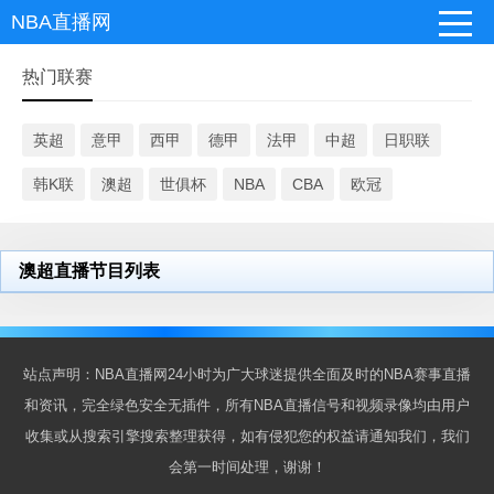
NBA直播网
热门联赛
英超
意甲
西甲
德甲
法甲
中超
日职联
韩K联
澳超
世俱杯
NBA
CBA
欧冠
澳超直播节目列表
站点声明：NBA直播网24小时为广大球迷提供全面及时的NBA赛事直播
和资讯，完全绿色安全无插件，所有NBA直播信号和视频录像均由用户
收集或从搜索引擎搜索整理获得，如有侵犯您的权益请通知我们，我们
会第一时间处理，谢谢！