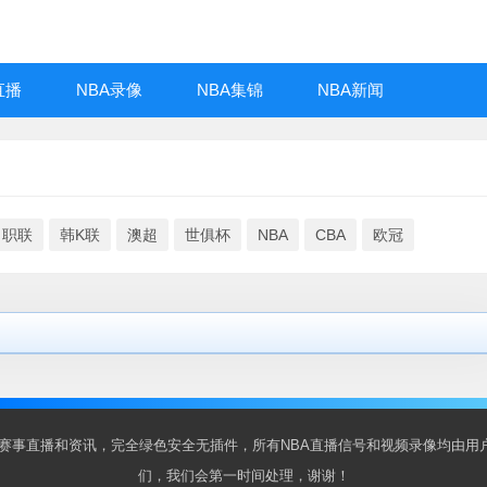
直播
NBA录像
NBA集锦
NBA新闻
日职联
韩K联
澳超
世俱杯
NBA
CBA
欧冠
BA赛事直播和资讯，完全绿色安全无插件，所有NBA直播信号和视频录像均由
们，我们会第一时间处理，谢谢！