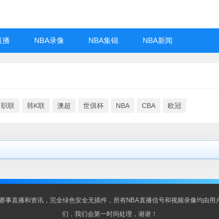
直播
NBA录像
NBA集锦
NBA新闻
日职联
韩K联
澳超
世俱杯
NBA
CBA
欧冠
BA赛事直播和资讯，完全绿色安全无插件，所有NBA直播信号和视频录像均由
们，我们会第一时间处理，谢谢！