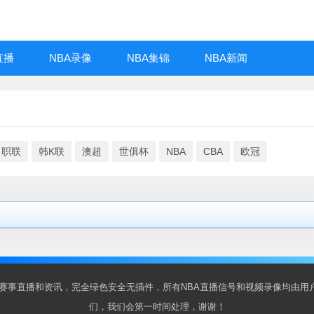
直播
NBA录像
NBA集锦
NBA新闻
日职联
韩K联
澳超
世俱杯
NBA
CBA
欧冠
BA赛事直播和资讯，完全绿色安全无插件，所有NBA直播信号和视频录像均由
们，我们会第一时间处理，谢谢！