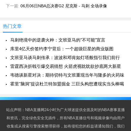
下一篇:
06月06日NBA总决赛G2 尼克斯 - 马刺 全场录像
热门文章
马刺绝境中的逆袭火种：文班亚马的"不可能"宣言
库里4亿天价签约李宁背后：一个超级巨星的商业版图
文班亚马谈马刺传承：波波和邓肯如灯塔般指引我们前行
雷霆西决折戟引爆交易猜想 火箭虎视眈眈欲抄底两大新星
韦德谈新星对决：期待切特与文班重现当年与隆多的火药味
霍里"脑洞"提议杜兰特加盟掘金 三巨头构想遭现实当头棒喝
站点声明：NBA直播网24小时为广大球迷提供全面及时的NBA赛事直播
和资讯，完全绿色安全无插件，所有NBA直播信号和视频录像均由用户
收集或从搜索引擎搜索整理获得，如有侵犯您的权益请通知我们，我们