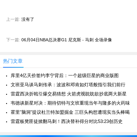
上一篇:
没有了
下一篇:
06月04日NBA总决赛G1 尼克斯 - 马刺 全场录像
热门文章
库里4亿天价签约李宁背后：一个超级巨星的商业版图
文班亚马谈马刺传承：波波和邓肯如灯塔般指引我们前行
雷霆西决折戟引爆交易猜想 火箭虎视眈眈欲抄底两大新星
韦德谈新星对决：期待切特与文班重现当年与隆多的火药味
霍里"脑洞"提议杜兰特加盟掘金 三巨头构想遭现实当头棒喝
雷霆板凳匪徒掀翻马刺！西决替补得分对比53:23创历史