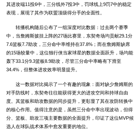
其进攻端11投6中，三分线外7投3中，罚球线上9罚7中的稳定
表现，展现了其作为联盟顶级得分手的全面性。
转播机构随后公布了一组深度对比数据：过去两个赛季
中，当詹姆斯披挂上阵的27场比赛里，东契奇场均贡献29.1分
7.6篮板7.7助攻，三分命中率维持在37.8%；而在詹姆斯缺席
的15场较量中，这位独行侠当家球星的数据全面跃升，场均能
轰下33.1分9.3篮板8.9助攻，尽管三分命中率略有下滑至
34.4%，但整体进攻效率明显提升。
这一数据对比揭示了一个有趣的现象：面对缺少詹姆斯的
对手防线时，东契奇往往能获得更大的进攻空间和持球自由
度。其篮板和助攻数据的同步提升，更彰显了其在攻防转换中
的核心作用。值得注意的是，虽然三分命中率出现波动，但得
分、篮板、助攻三项主要数据的全面提升，印证了这位MVP候
选人在球队战术体系中愈发重要的地位。