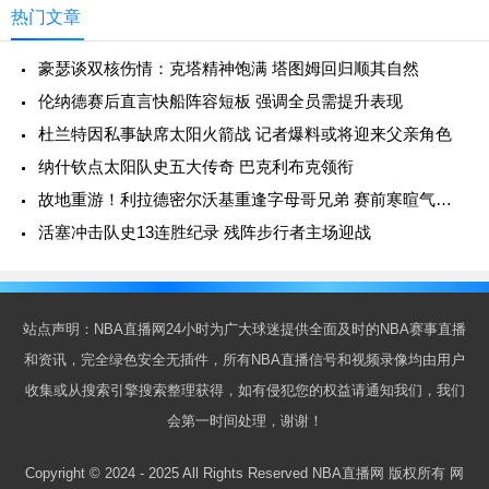
热门文章
豪瑟谈双核伤情：克塔精神饱满 塔图姆回归顺其自然
伦纳德赛后直言快船阵容短板 强调全员需提升表现
杜兰特因私事缺席太阳火箭战 记者爆料或将迎来父亲角色
纳什钦点太阳队史五大传奇 巴克利布克领衔
故地重游！利拉德密尔沃基重逢字母哥兄弟 赛前寒暄气氛融洽
活塞冲击队史13连胜纪录 残阵步行者主场迎战
站点声明：NBA直播网24小时为广大球迷提供全面及时的NBA赛事直播
和资讯，完全绿色安全无插件，所有NBA直播信号和视频录像均由用户
收集或从搜索引擎搜索整理获得，如有侵犯您的权益请通知我们，我们
会第一时间处理，谢谢！
Copyright © 2024 - 2025 All Rights Reserved NBA直播网 版权所有
网