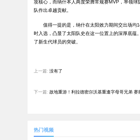
攻核心，而纳什本人两度荣膺常规赛MVP，率领球
队作出卓越贡献。
值得一提的是，纳什在太阳效力期间交出场均14.
时入选，凸显了太阳队史在这一位置上的深厚底蕴
了新生代球员的突破。
上一篇:
没有了
下一篇:
故地重游！利拉德密尔沃基重逢字母哥兄弟 赛
热门视频