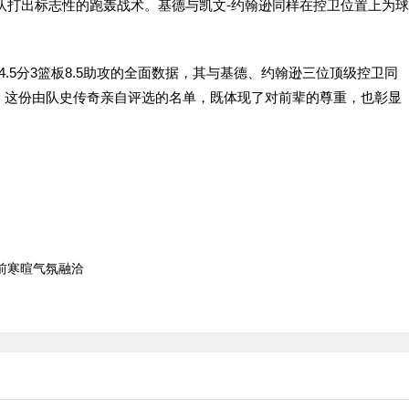
队打出标志性的跑轰战术。基德与凯文-约翰逊同样在控卫位置上为球
5分3篮板8.5助攻的全面数据，其与基德、约翰逊三位顶级控卫同
。这份由队史传奇亲自评选的名单，既体现了对前辈的尊重，也彰显
前寒暄气氛融洽