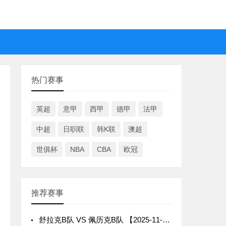
热门赛事
英超
意甲
西甲
德甲
法甲
中超
日职联
韩K联
澳超
世俱杯
NBA
CBA
欧冠
推荐赛事
舒拉克B队 VS 佩历克B队 【2025-11-26 18:30:00】