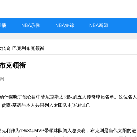
直播
NBA录像
NBA集锦
NBA新闻
大传奇 巴克利布克领衔
布克领衔
播网
纳什揭晓了他心目中菲尼克斯太阳队的五大传奇球员名单。这位名人
、贾森-基德与本人共同列入太阳队史"总统山"。
利作为1993年MVP带领球队闯入总决赛，布克则是当代太阳的进