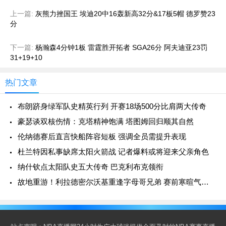
上一篇:
灰熊力挫国王 埃迪20中16轰新高32分&17板5帽 德罗赞23
分
下一篇:
杨瀚森4分钟1板 雷霆胜开拓者 SGA26分 阿夫迪亚23罚
31+19+10
热门文章
布朗跻身绿军队史精英行列 开赛18场500分比肩两大传奇
豪瑟谈双核伤情：克塔精神饱满 塔图姆回归顺其自然
伦纳德赛后直言快船阵容短板 强调全员需提升表现
杜兰特因私事缺席太阳火箭战 记者爆料或将迎来父亲角色
纳什钦点太阳队史五大传奇 巴克利布克领衔
故地重游！利拉德密尔沃基重逢字母哥兄弟 赛前寒暄气氛融洽