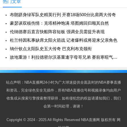
热门文章
布朗跻身绿军队史精英行列 开赛18场500分比肩两大传奇
豪瑟谈双核伤情：克塔精神饱满 塔图姆回归顺其自然
伦纳德赛后直言快船阵容短板 强调全员需提升表现
杜兰特因私事缺席太阳火箭战 记者爆料或将迎来父亲角色
纳什钦点太阳队史五大传奇 巴克利布克领衔
故地重游！利拉德密尔沃基重逢字母哥兄弟 赛前寒暄气氛融洽
站点声明：NBA直播网24小时为广大球迷提供全面及时的NBA赛事直播
和资讯，完全绿色安全无插件，所有NBA直播信号和视频录像均由用户
收集或从搜索引擎搜索整理获得，如有侵犯您的权益请通知我们，我们
会第一时间处理，谢谢！
Copyright © 2024 - 2025 All Rights Reserved NBA直播网 版权所有
网