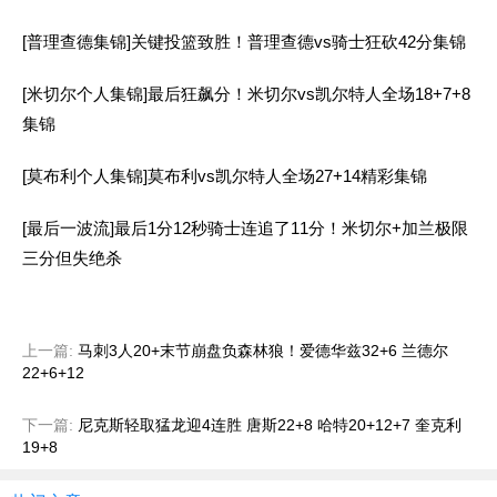
[普理查德集锦]关键投篮致胜！普理查德vs骑士狂砍42分集锦
[米切尔个人集锦]最后狂飙分！米切尔vs凯尔特人全场18+7+8
集锦
[莫布利个人集锦]莫布利vs凯尔特人全场27+14精彩集锦
[最后一波流]最后1分12秒骑士连追了11分！米切尔+加兰极限
三分但失绝杀
上一篇:
马刺3人20+末节崩盘负森林狼！爱德华兹32+6 兰德尔
22+6+12
下一篇:
尼克斯轻取猛龙迎4连胜 唐斯22+8 哈特20+12+7 奎克利
19+8