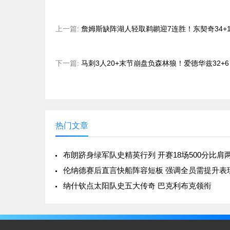
上一篇:
詹姆斯缺阵湖人轻取鹈鹕迎7连胜！东契奇34+12+
下一篇:
马刺3人20+末节崩盘负森林狼！爱德华兹32+6 兰
热门文章
伦纳德赛后直言快船阵容短板 强调全员需提升表
纳什钦点太阳队史五大传奇 巴克利布克领衔