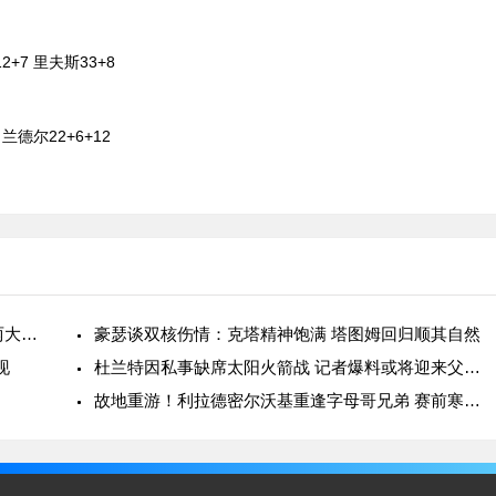
7 里夫斯33+8
德尔22+6+12
布朗跻身绿军队史精英行列 开赛18场500分比肩两大传奇
豪瑟谈双核伤情：克塔精神饱满 塔图姆回归顺其自然
现
杜兰特因私事缺席太阳火箭战 记者爆料或将迎来父亲角色
故地重游！利拉德密尔沃基重逢字母哥兄弟 赛前寒暄气氛融洽