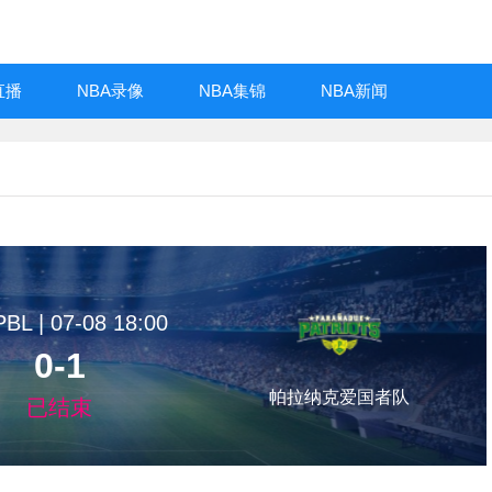
直播
NBA录像
NBA集锦
NBA新闻
L | 07-08 18:00
0-1
帕拉纳克爱国者队
已结束