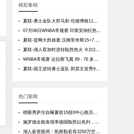
精彩集锦
夏联-勇士金队大胜马刺 伦德博格11分8板2帽 李贤重11分
07月06日WNBA常规赛 印第安纳狂热84-68拉斯维加斯王牌 全场集锦
夏联-篮网大胜雄鹿 汉姆里奇斯15+7 波士顿14分
夏联-湖人双加时逆转险胜热火 卡尔26+8 沃特森补篮绝杀
WNBA常规赛 达拉斯飞翼 89 - 76 多伦多节奏 全场集锦
夏联-国王逆转勇士蓝队 郭昊文首秀9分钟4分3助 夏普18分
热门新闻
榜眼秀萨尔自曝夏联15投0中心路历程：那晚篮筐像加了盖
施罗德全能表现率德国险胜以色列，世预赛提前晋级下一轮
湖人薪资困局：凯斯勒若吞3250万空间，引援资金恐遭腰斩