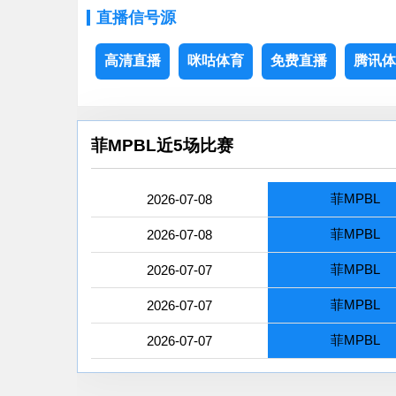
直播信号源
高清直播
咪咕体育
免费直播
腾讯体
菲MPBL近5场比赛
菲MPBL
2026-07-08
菲MPBL
2026-07-08
菲MPBL
2026-07-07
菲MPBL
2026-07-07
菲MPBL
2026-07-07