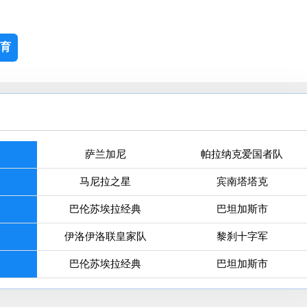
育
萨兰加尼
帕拉纳克爱国者队
马尼拉之星
宾南塔塔克
巴伦苏埃拉经典
巴坦加斯市
伊洛伊洛联皇家队
黎刹十字军
巴伦苏埃拉经典
巴坦加斯市