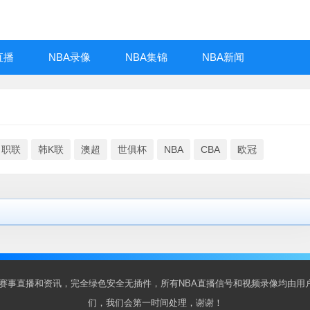
直播
NBA录像
NBA集锦
NBA新闻
日职联
韩K联
澳超
世俱杯
NBA
CBA
欧冠
BA赛事直播和资讯，完全绿色安全无插件，所有NBA直播信号和视频录像均由
们，我们会第一时间处理，谢谢！