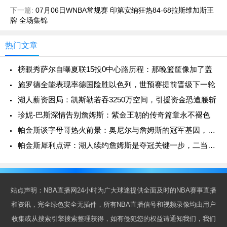
下一篇:
07月06日WNBA常规赛 印第安纳狂热84-68拉斯维加斯王
牌 全场集锦
热门文章
榜眼秀萨尔自曝夏联15投0中心路历程：那晚篮筐像加了盖
施罗德全能表现率德国险胜以色列，世预赛提前晋级下一轮
湖人薪资困局：凯斯勒若吞3250万空间，引援资金恐遭腰斩
珍妮-巴斯深情告别詹姆斯：紫金王朝的传奇篇章永不褪色
帕金斯谈字母哥热火前景：奥尼尔与詹姆斯的冠军基因，这次能延续吗？
帕金斯犀利点评：湖人续约詹姆斯是夺冠关键一步，二当家地位无可撼动
站点声明：NBA直播网24小时为广大球迷提供全面及时的NBA赛事直播
和资讯，完全绿色安全无插件，所有NBA直播信号和视频录像均由用户
收集或从搜索引擎搜索整理获得，如有侵犯您的权益请通知我们，我们