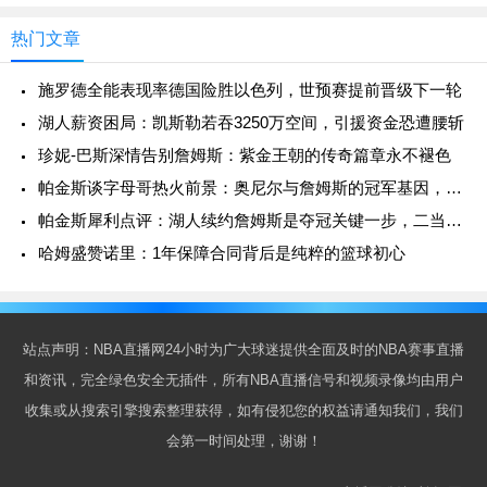
热门文章
施罗德全能表现率德国险胜以色列，世预赛提前晋级下一轮
湖人薪资困局：凯斯勒若吞3250万空间，引援资金恐遭腰斩
珍妮-巴斯深情告别詹姆斯：紫金王朝的传奇篇章永不褪色
帕金斯谈字母哥热火前景：奥尼尔与詹姆斯的冠军基因，这次能延续吗？
帕金斯犀利点评：湖人续约詹姆斯是夺冠关键一步，二当家地位无可撼动
哈姆盛赞诺里：1年保障合同背后是纯粹的篮球初心
站点声明：NBA直播网24小时为广大球迷提供全面及时的NBA赛事直播
和资讯，完全绿色安全无插件，所有NBA直播信号和视频录像均由用户
收集或从搜索引擎搜索整理获得，如有侵犯您的权益请通知我们，我们
会第一时间处理，谢谢！