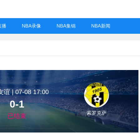
直播
NBA录像
NBA集锦
NBA新闻
 | 07-08 17:00
0-1
索罗克萨
已结束