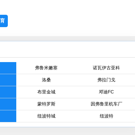
育
弗鲁米嫩塞
诺瓦伊古亚科
洛桑
弗拉门戈
布里金城
邓迪FC
蒙特罗斯
因弗鲁里机车厂
纽波特城
纽波特