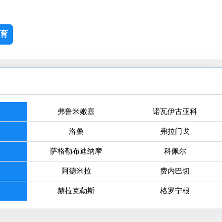
育
弗鲁米嫩塞
诺瓦伊古亚科
洛桑
弗拉门戈
萨格勒布迪纳摩
科佩尔
阿德米拉
费内巴切
赫拉克勒斯
格罗宁根