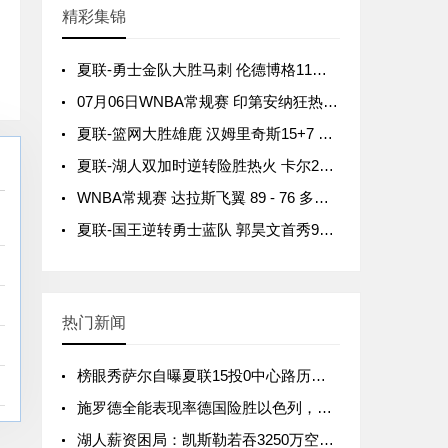
精彩集锦
夏联-勇士金队大胜马刺 伦德博格11分8板2帽 李贤重11分
07月06日WNBA常规赛 印第安纳狂热84-68拉斯维加斯王牌 全场集锦
夏联-篮网大胜雄鹿 汉姆里奇斯15+7 波士顿14分
夏联-湖人双加时逆转险胜热火 卡尔26+8 沃特森补篮绝杀
WNBA常规赛 达拉斯飞翼 89 - 76 多伦多节奏 全场集锦
夏联-国王逆转勇士蓝队 郭昊文首秀9分钟4分3助 夏普18分
热门新闻
榜眼秀萨尔自曝夏联15投0中心路历程：那晚篮筐像加了盖
施罗德全能表现率德国险胜以色列，世预赛提前晋级下一轮
湖人薪资困局：凯斯勒若吞3250万空间，引援资金恐遭腰斩