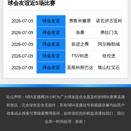
球会友谊近5场比赛
球会友谊
弗鲁米嫩塞
诺瓦伊古亚科
2026-07-09
球会友谊
洛桑
弗拉门戈
2026-07-09
球会友谊
前进之鹰
阿尔梅勒城
2026-07-09
球会友谊
TSV科恩
纽伦堡
2026-07-09
球会友谊
莫斯科斯巴达
喀山红宝石
2026-07-09
站点声明：NBA直播网24小时为广大球迷提供全面及时的NBA赛事直播
和资讯，完全绿色安全无插件，所有NBA直播信号和视频录像均由用户
收集或从搜索引擎搜索整理获得，如有侵犯您的权益请通知我们，我们
会第一时间处理，谢谢！