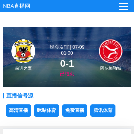
NBA直播网
球会友谊 | 07-09
01:00
0-1
前进之鹰
阿尔梅勒城
已结束
直播信号源
高清直播
咪咕体育
免费直播
腾讯体育