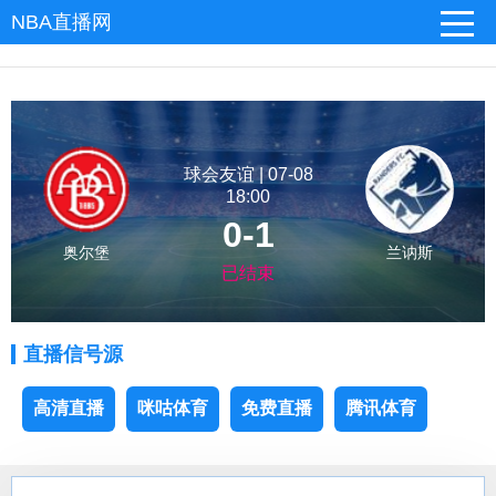
NBA直播网
球会友谊 | 07-08
18:00
0-1
奥尔堡
兰讷斯
已结束
直播信号源
高清直播
咪咕体育
免费直播
腾讯体育