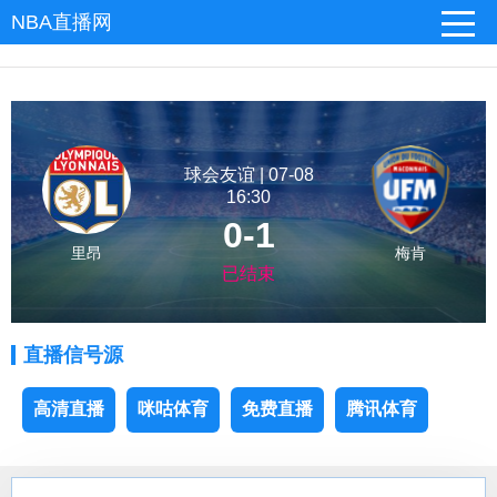
NBA直播网
球会友谊 | 07-08
16:30
0-1
里昂
梅肯
已结束
直播信号源
高清直播
咪咕体育
免费直播
腾讯体育