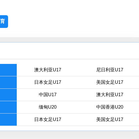
育
澳大利亚U17
尼日利亚U17
日本女足U17
美国女足U17
中国U17
澳大利亚U17
缅甸U20
中国香港U20
日本女足U17
美国女足U17