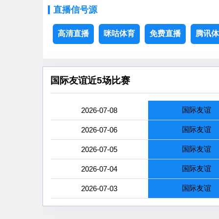
直播信号源
高清直播
咪咕体育
免费直播
腾讯体
国际友谊近5场比赛
国际友谊
2026-07-08
国际友谊
2026-07-06
国际友谊
2026-07-05
国际友谊
2026-07-04
国际友谊
2026-07-03