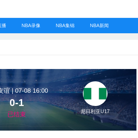
直播
NBA录像
NBA集锦
NBA新闻
 | 07-08 16:00
0-1
尼日利亚U17
已结束