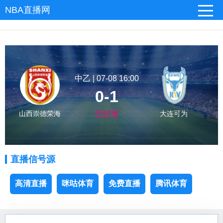
NBA直播网
中乙 | 07-08 16:00
0-1
山西崇德荣海
已结束
大连可为
直播信号源
高清直播
咪咕体育
免费直播
腾讯体育