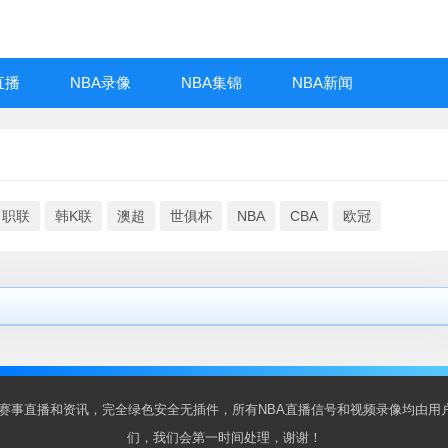
直播
NBA录像
NBA集锦
NBA新闻
日职联
韩K联
澳超
世俱杯
NBA
CBA
欧冠
BA赛事直播和资讯，完全绿色安全无插件，所有NBA直播信号和视频录像均由
们，我们会第一时间处理，谢谢！