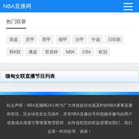
NBA直播网
热门联赛
英超
意甲
西甲
德甲
法甲
中超
日职联
韩K联
澳超
世俱杯
NBA
CBA
欧冠
缅甸女联直播节目列表
站点声明：NBA直播网24小时为广大球迷提供全面及时的NBA赛事直播
和资讯，完全绿色安全无插件，所有NBA直播信号和视频录像均由用户
收集或从搜索引擎搜索整理获得，如有侵犯您的权益请通知我们，我们
会第一时间处理，谢谢！