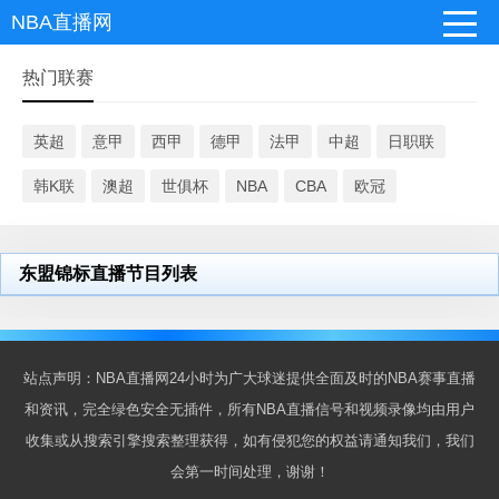
NBA直播网
热门联赛
英超
意甲
西甲
德甲
法甲
中超
日职联
韩K联
澳超
世俱杯
NBA
CBA
欧冠
东盟锦标直播节目列表
站点声明：NBA直播网24小时为广大球迷提供全面及时的NBA赛事直播
和资讯，完全绿色安全无插件，所有NBA直播信号和视频录像均由用户
收集或从搜索引擎搜索整理获得，如有侵犯您的权益请通知我们，我们
会第一时间处理，谢谢！