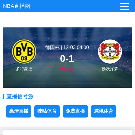
NBA直播网
德国杯 | 12-03 04:00
0-1
多特蒙德
已结束
勒沃库森
直播信号源
高清直播
咪咕体育
免费直播
腾讯体育