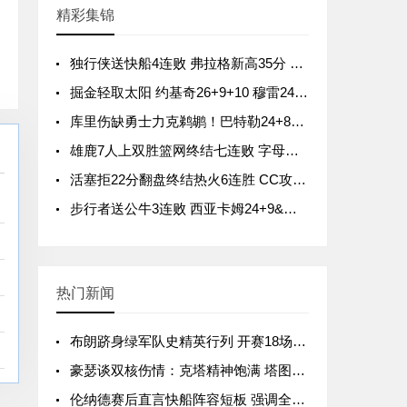
精彩集锦
独行侠送快船4连败 弗拉格新高35分 哈登19罚7失误 克莱23分
掘金轻取太阳 约基奇26+9+10 穆雷24分 狄龙27分
库里伤缺勇士力克鹈鹕！巴特勒24+8+10 佩顿19+11 锡安25+7
雄鹿7人上双胜篮网终结七连败 字母哥19分钟29+8 沃尔夫22分
活塞拒22分翻盘终结热火6连胜 CC攻防致胜&29+8 维金斯31+6
步行者送公牛3连败 西亚卡姆24+9&中投绝杀 吉迪17+11+7
热门新闻
布朗跻身绿军队史精英行列 开赛18场500分比肩两大传奇
豪瑟谈双核伤情：克塔精神饱满 塔图姆回归顺其自然
伦纳德赛后直言快船阵容短板 强调全员需提升表现